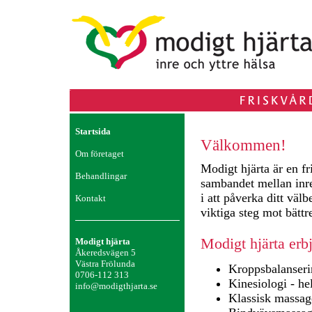
Startsida
Välkommen!
Om företaget
Modigt hjärta är en f
Behandlingar
sambandet mellan inre
i att påverka ditt väl
Kontakt
viktiga steg mot bättr
Modigt hjärta erb
Modigt hjärta
Åkeredsvägen 5
Västra Frölunda
Kroppsbalanseri
0706-112 313
Kinesiologi - he
info@modigthjarta.se
Klassisk massag